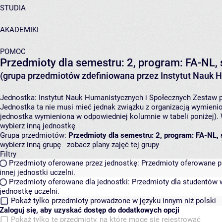
STUDIA
AKADEMIKI
POMOC
Przedmioty dla semestru: 2, program: FA-NL,
(grupa przedmiotów zdefiniowana przez Instytut Nauk 
Jednostka:
Instytut Nauk Humanistycznych i Społecznych
Zestaw p
Jednostka ta nie musi mieć jednak związku z organizacją wymieni
jednostka wymieniona w odpowiedniej kolumnie w tabeli poniżej).
wybierz inną jednostkę
Grupa przedmiotów:
Przedmioty dla semestru: 2, program: FA-NL, 
wybierz inną grupę
zobacz plany zajęć tej grupy
Filtry
Przedmioty oferowane przez jednostkę:
Przedmioty oferowane pr
innej jednostki uczelni.
Przedmioty oferowane dla jednostki:
Przedmioty dla studentów w
jednostkę uczelni.
Pokaż tylko przedmioty prowadzone w języku innym niż polski
Zaloguj się, aby uzyskać dostęp do dodatkowych opcji
Pokaż tylko te przedmioty, na które mogę się rejestrować