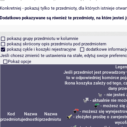
Konkretniej - pokazuj tylko te przedmioty, dla których istnieje otw
Dodatkowo pokazywane są również te przedmioty, na które jesteś ju
pokazuj grupy przedmiotu w kolumnie
pokazuj skrócony opis przedmiotu pod przedmiotem
pokazuj cykle i koszyki rejestracyjne
dodatkowe informacje 
Jeśli chcesz zmienić te ustawienia na stałe, edytuj swoje prefere
Pokaż opcje
Legen
Jeśli przedmiot jest prowadzony
to w odpowiedniej komórce poja
Ikona koszyka zależy od tego, c
dany prze
- nie jeste
- aktualnie nie moż
- możesz się 
- możesz się wyrejestro
Kod
Nazwa
Nazwa
- złożyłeś prośbę o zarejestr
przedmiotu
jednostki
przedmiotu
wycof