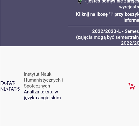
- jesteś pomyślnie zarejes
wyrejest
Kliknij na ikonę "i" przy kos
informa
2022/2023-L
- Semest
(zajęcia mogą być semestralne
2022/20
Instytut Nauk
Humanistycznych i
FA-FAT-
Społecznych
NL>FAT-5
Analiza tekstu w
języku angielskim