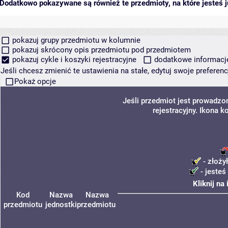
Dodatkowo pokazywane są również te przedmioty, na które jesteś ju
pokazuj grupy przedmiotu w kolumnie
pokazuj skrócony opis przedmiotu pod przedmiotem
pokazuj cykle i koszyki rejestracyjne
dodatkowe informacje 
Jeśli chcesz zmienić te ustawienia na stałe, edytuj swoje prefere
Pokaż opcje
Jeśli przedmiot jest prowadz
rejestracyjny. Ikona 
- złoży
- jesteś
Kliknij na
Kod
Nazwa
Nazwa
przedmiotu
jednostki
przedmiotu