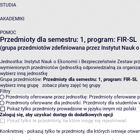
STUDIA
AKADEMIKI
POMOC
Przedmioty dla semestru: 1, program: FIR-SL
(grupa przedmiotów zdefiniowana przez Instytut Nauk o
Jednostka:
Instytut Nauk o Ekonomii i Bezpieczeństwie
Zestaw prz
wymienionych przedmiotów (jednostką odpowiedzialną za organizac
wybierz inną jednostkę
Grupa przedmiotów:
Przedmioty dla semestru: 1, program: FIR-SL
wybierz inną grupę
zobacz plany zajęć tej grupy
Filtry
Przedmioty oferowane przez jednostkę:
Przedmioty oferowane pr
Przedmioty oferowane dla jednostki:
Przedmioty dla studentów w
Pokaż tylko przedmioty prowadzone w języku innym niż polski
Zaloguj się, aby uzyskać dostęp do dodatkowych opcji
Pokaż tylko te przedmioty, na które mogę się rejestrować
Konkretniej - pokazuj tylko te przedmioty, dla których istnieje otw