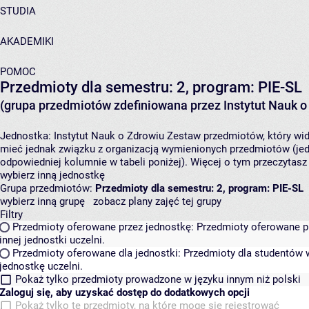
STUDIA
AKADEMIKI
POMOC
Przedmioty dla semestru: 2, program: PIE-SL
(grupa przedmiotów zdefiniowana przez Instytut Nauk o
Jednostka:
Instytut Nauk o Zdrowiu
Zestaw przedmiotów, który widz
mieć jednak związku z organizacją wymienionych przedmiotów (jed
odpowiedniej kolumnie w tabeli poniżej). Więcej o tym przeczytas
wybierz inną jednostkę
Grupa przedmiotów:
Przedmioty dla semestru: 2, program: PIE-SL
wybierz inną grupę
zobacz plany zajęć tej grupy
Filtry
Przedmioty oferowane przez jednostkę:
Przedmioty oferowane pr
innej jednostki uczelni.
Przedmioty oferowane dla jednostki:
Przedmioty dla studentów w
jednostkę uczelni.
Pokaż tylko przedmioty prowadzone w języku innym niż polski
Zaloguj się, aby uzyskać dostęp do dodatkowych opcji
Pokaż tylko te przedmioty, na które mogę się rejestrować