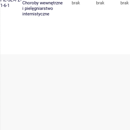
PIE-SL>PZ-
Choroby wewnętrzne
brak
brak
brak
1-6-1
i pielęgniarstwo
internistyczne