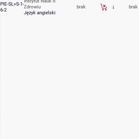
Instytut Nauk o
PIE-SL>S-1-
Zdrowiu
brak
brak
6-2
Język angielski