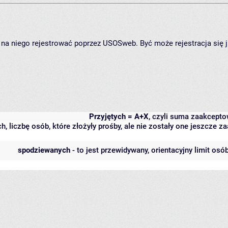
ię na niego rejestrować poprzez USOSweb. Być może rejestracja się 
Przyjętych = A+X
, czyli suma zaakcept
h, liczbę osób, które złożyły prośby, ale nie zostały one jeszcze
spodziewanych
- to jest przewidywany, orientacyjny limit osó