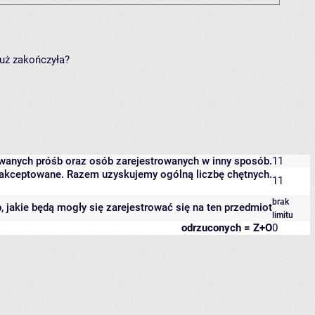
już zakończyła?
owanych próśb oraz osób zarejestrowanych w inny sposób.
11
 zaakceptowane. Razem uzyskujemy ogólną liczbę chętnych.
11
brak
b, jakie będą mogły się zarejestrować się na ten przedmiot
limitu
odrzuconych = Z+O
0