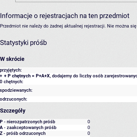
Informacje o rejestracjach na ten przedmiot
Przedmiot nie należy do żadnej aktualnej rejestracji. Nie można s
Statystyki próśb
W skrócie
przyjętych:
+
+ P chętnych = P+A+X
, dodajemy do liczby osób zarejestrowanyc
0 chętnych:
spodziewanych:
odrzuconych:
Szczegóły
P
- nierozpatrzonych próśb
0
A
- zaakceptowanych próśb
0
Z
- próśb odrzuconych
0