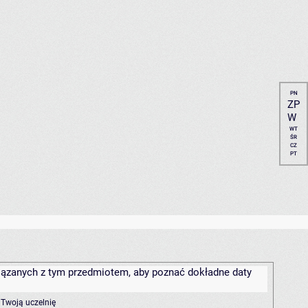
PN
ZP
W
WT
ŚR
CZ
PT
związanych z tym przedmiotem, aby poznać dokładne daty
 Twoją uczelnię