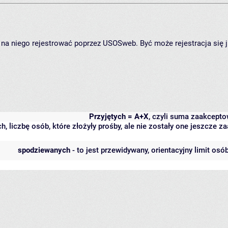
ię na niego rejestrować poprzez USOSweb. Być może rejestracja się 
Przyjętych = A+X
, czyli suma zaakcept
h, liczbę osób, które złożyły prośby, ale nie zostały one jeszcze
spodziewanych
- to jest przewidywany, orientacyjny limit osó