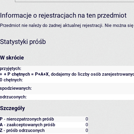
Informacje o rejestracjach na ten przedmiot
Przedmiot nie należy do żadnej aktualnej rejestracji. Nie można s
Statystyki próśb
W skrócie
przyjętych:
+
+ P chętnych = P+A+X
, dodajemy do liczby osób zarejestrowanyc
0 chętnych:
spodziewanych:
odrzuconych:
Szczegóły
P
- nierozpatrzonych próśb
0
A
- zaakceptowanych próśb
0
Z
- próśb odrzuconych
0