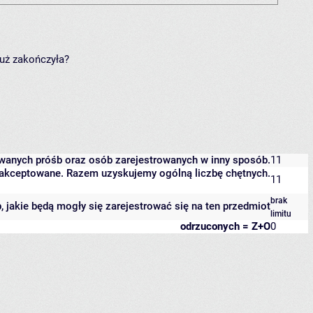
już zakończyła?
owanych próśb oraz osób zarejestrowanych w inny sposób.
11
 zaakceptowane. Razem uzyskujemy ogólną liczbę chętnych.
11
brak
b, jakie będą mogły się zarejestrować się na ten przedmiot
limitu
odrzuconych = Z+O
0