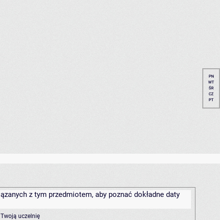
PN
WT
ŚR
CZ
PT
związanych z tym przedmiotem, aby poznać dokładne daty
 Twoją uczelnię