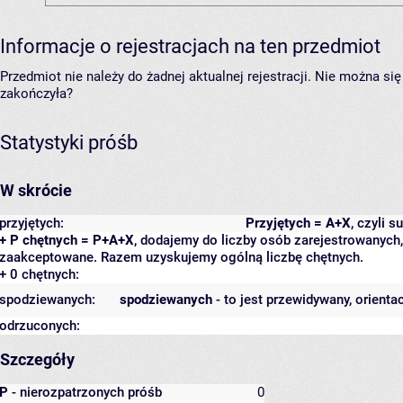
Informacje o rejestracjach na ten przedmiot
Przedmiot nie należy do żadnej aktualnej rejestracji. Nie można s
zakończyła?
Statystyki próśb
W skrócie
przyjętych:
Przyjętych = A+X
, czyli 
+ P chętnych = P+A+X
, dodajemy do liczby osób zarejestrowanych, 
zaakceptowane. Razem uzyskujemy ogólną liczbę chętnych.
+ 0 chętnych:
spodziewanych:
spodziewanych
- to jest przewidywany, orienta
odrzuconych:
Szczegóły
P
- nierozpatrzonych próśb
0