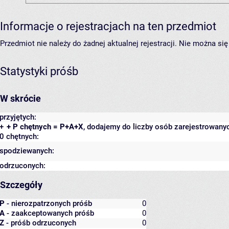
Informacje o rejestracjach na ten przedmiot
Przedmiot nie należy do żadnej aktualnej rejestracji. Nie można s
Statystyki próśb
W skrócie
przyjętych:
+
+ P chętnych = P+A+X
, dodajemy do liczby osób zarejestrowanyc
0 chętnych:
spodziewanych:
odrzuconych:
Szczegóły
P
- nierozpatrzonych próśb
0
A
- zaakceptowanych próśb
0
Z
- próśb odrzuconych
0