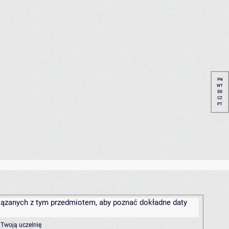
PN
WT
ŚR
CZ
PT
związanych z tym przedmiotem, aby poznać dokładne daty
 Twoją uczelnię