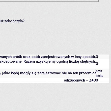
już zakończyła?
owanych próśb oraz osób zarejestrowanych w inny sposób.
0
 zaakceptowane. Razem uzyskujemy ogólną liczbę chętnych.
0
brak
b, jakie będą mogły się zarejestrować się na ten przedmiot
limitu
odrzuconych = Z+O
0