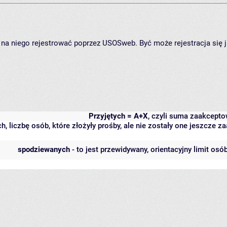
ię na niego rejestrować poprzez USOSweb. Być może rejestracja się 
Przyjętych = A+X
, czyli suma zaakcept
h, liczbę osób, które złożyły prośby, ale nie zostały one jeszcze
spodziewanych
- to jest przewidywany, orientacyjny limit osó