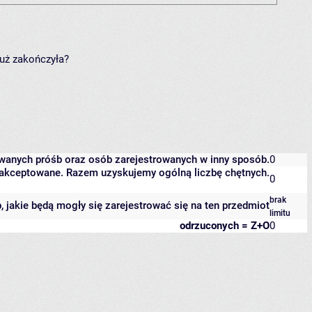
już zakończyła?
owanych próśb oraz osób zarejestrowanych w inny sposób.
0
 zaakceptowane. Razem uzyskujemy ogólną liczbę chętnych.
0
brak
b, jakie będą mogły się zarejestrować się na ten przedmiot
limitu
odrzuconych = Z+O
0