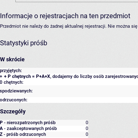
Informacje o rejestracjach na ten przedmiot
Przedmiot nie należy do żadnej aktualnej rejestracji. Nie można s
Statystyki próśb
W skrócie
przyjętych:
+
+ P chętnych = P+A+X
, dodajemy do liczby osób zarejestrowanyc
0 chętnych:
spodziewanych:
odrzuconych:
Szczegóły
P
- nierozpatrzonych próśb
0
A
- zaakceptowanych próśb
0
Z
- próśb odrzuconych
0