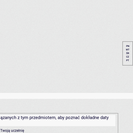
PN
WT
ŚR
CZ
PT
związanych z tym przedmiotem, aby poznać dokładne daty
 Twoją uczelnię