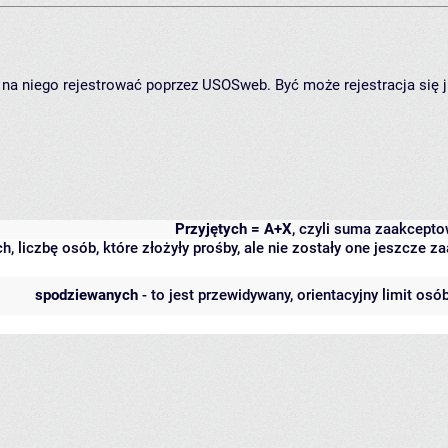
ię na niego rejestrować poprzez USOSweb. Być może rejestracja się 
Przyjętych = A+X
, czyli suma zaakcept
h, liczbę osób, które złożyły prośby, ale nie zostały one jeszcze
spodziewanych
- to jest przewidywany, orientacyjny limit osó