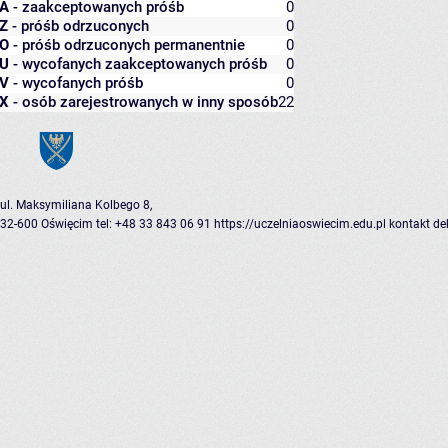
A
- zaakceptowanych próśb
0
Z
- próśb odrzuconych
0
O
- próśb odrzuconych permanentnie
0
U
- wycofanych zaakceptowanych próśb
0
V
- wycofanych próśb
0
X
- osób zarejestrowanych w inny sposób
22
ul. Maksymiliana Kolbego 8,
32-600 Oświęcim
tel: +48 33 843 06 91
https://uczelniaoswiecim.edu.pl
kontakt
de