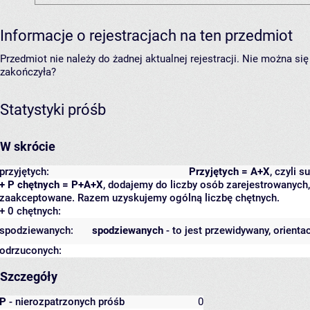
Informacje o rejestracjach na ten przedmiot
Przedmiot nie należy do żadnej aktualnej rejestracji. Nie można s
zakończyła?
Statystyki próśb
W skrócie
przyjętych:
Przyjętych = A+X
, czyli 
+ P chętnych = P+A+X
, dodajemy do liczby osób zarejestrowanych, 
zaakceptowane. Razem uzyskujemy ogólną liczbę chętnych.
+ 0 chętnych:
spodziewanych:
spodziewanych
- to jest przewidywany, orienta
odrzuconych:
Szczegóły
P
- nierozpatrzonych próśb
0