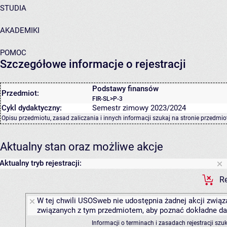
STUDIA
AKADEMIKI
POMOC
Szczegółowe informacje o rejestracji
Podstawy finansów
Przedmiot:
FIR-SL>P-3
Cykl dydaktyczny:
Semestr zimowy 2023/2024
Opisu przedmiotu, zasad zaliczania i innych informacji szukaj na
stronie przedmio
Aktualny stan oraz możliwe akcje
Aktualny tryb rejestracji:
Re
W tej chwili USOSweb nie udostępnia żadnej akcji związa
związanych z tym przedmiotem, aby poznać dokładne daty
Informacji o terminach i zasadach rejestracji sz