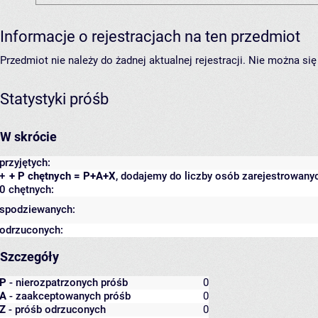
Informacje o rejestracjach na ten przedmiot
Przedmiot nie należy do żadnej aktualnej rejestracji. Nie można s
Statystyki próśb
W skrócie
przyjętych:
+
+ P chętnych = P+A+X
, dodajemy do liczby osób zarejestrowanyc
0 chętnych:
spodziewanych:
odrzuconych:
Szczegóły
P
- nierozpatrzonych próśb
0
A
- zaakceptowanych próśb
0
Z
- próśb odrzuconych
0