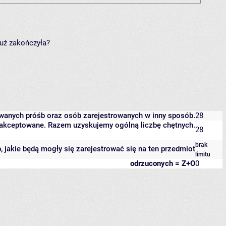
już zakończyła?
owanych próśb oraz osób zarejestrowanych w inny sposób.
28
 zaakceptowane. Razem uzyskujemy ogólną liczbę chętnych.
28
brak
b, jakie będą mogły się zarejestrować się na ten przedmiot
limitu
odrzuconych = Z+O
0