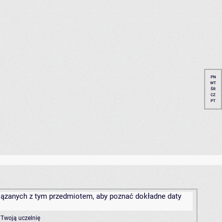
PN
WT
ŚR
CZ
PT
związanych z tym przedmiotem, aby poznać dokładne daty
 Twoją uczelnię