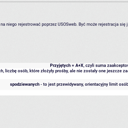
ię na niego rejestrować poprzez USOSweb. Być może rejestracja się 
Przyjętych = A+X
, czyli suma zaakcept
h, liczbę osób, które złożyły prośby, ale nie zostały one jeszcze
spodziewanych
- to jest przewidywany, orientacyjny limit osó