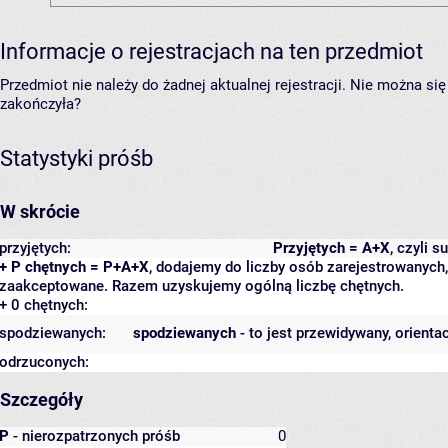
Informacje o rejestracjach na ten przedmiot
Przedmiot nie należy do żadnej aktualnej rejestracji. Nie można s
zakończyła?
Statystyki próśb
W skrócie
przyjętych:
Przyjętych = A+X
, czyli 
+ P chętnych = P+A+X
, dodajemy do liczby osób zarejestrowanych, 
zaakceptowane. Razem uzyskujemy ogólną liczbę chętnych.
+ 0 chętnych:
spodziewanych:
spodziewanych
- to jest przewidywany, orienta
odrzuconych:
Szczegóły
P
- nierozpatrzonych próśb
0