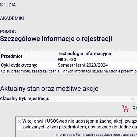
STUDIA
AKADEMIKI
POMOC
Szczegółowe informacje o rejestracji
Technologia informacyjna
Przedmiot:
FIR-SL>O-3
Cykl dydaktyczny:
Semestr letni 2023/2024
Opisu przedmiotu, zasad zaliczania i innych informacji szukaj na
stronie przedmio
Aktualny stan oraz możliwe akcje
Aktualny tryb rejestracji:
Re
W tej chwili USOSweb nie udostępnia żadnej akcji związa
związanych z tym przedmiotem, aby poznać dokładne daty
Informacji o terminach i zasadach rejestracji sz