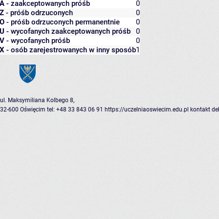
A
- zaakceptowanych próśb
0
Z
- próśb odrzuconych
0
O
- próśb odrzuconych permanentnie
0
U
- wycofanych zaakceptowanych próśb
0
V
- wycofanych próśb
0
X
- osób zarejestrowanych w inny sposób
1
ul. Maksymiliana Kolbego 8,
32-600 Oświęcim
tel: +48 33 843 06 91
https://uczelniaoswiecim.edu.pl
kontakt
de