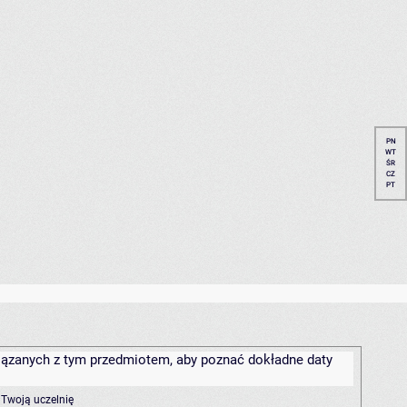
PN
WT
ŚR
CZ
PT
związanych z tym przedmiotem, aby poznać dokładne daty
 Twoją uczelnię