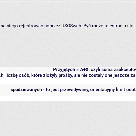
ię na niego rejestrować poprzez USOSweb. Być może rejestracja się 
Przyjętych = A+X
, czyli suma zaakcept
h, liczbę osób, które złożyły prośby, ale nie zostały one jeszcze
spodziewanych
- to jest przewidywany, orientacyjny limit osó