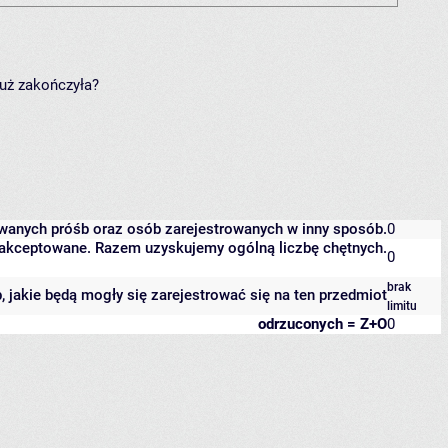
już zakończyła?
owanych próśb oraz osób zarejestrowanych w inny sposób.
0
 zaakceptowane. Razem uzyskujemy ogólną liczbę chętnych.
0
brak
b, jakie będą mogły się zarejestrować się na ten przedmiot
limitu
odrzuconych = Z+O
0