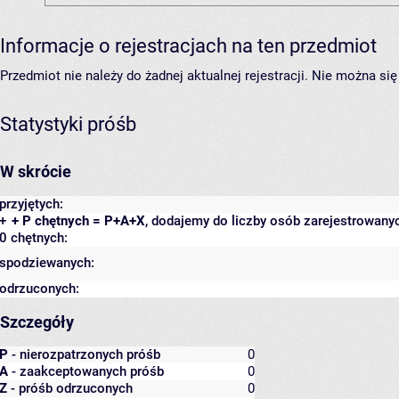
Informacje o rejestracjach na ten przedmiot
Przedmiot nie należy do żadnej aktualnej rejestracji. Nie można s
Statystyki próśb
W skrócie
przyjętych:
+
+ P chętnych = P+A+X
, dodajemy do liczby osób zarejestrowanyc
0 chętnych:
spodziewanych:
odrzuconych:
Szczegóły
P
- nierozpatrzonych próśb
0
A
- zaakceptowanych próśb
0
Z
- próśb odrzuconych
0