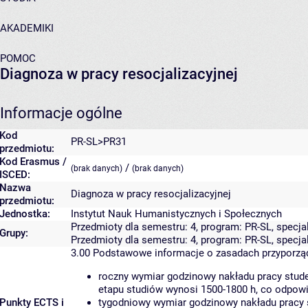
AKADEMIKI
POMOC
Diagnoza w pracy resocjalizacyjnej
Informacje ogólne
Kod
PR-SL>PR31
przedmiotu:
Kod Erasmus /
/
(brak danych)
(brak danych)
ISCED:
Nazwa
Diagnoza w pracy resocjalizacyjnej
przedmiotu:
Jednostka:
Instytut Nauk Humanistycznych i Społecznych
Przedmioty dla semestru: 4, program: PR-SL, specja
Grupy:
Przedmioty dla semestru: 4, program: PR-SL, specj
3.00
Podstawowe informacje o zasadach przyporz
roczny wymiar godzinowy nakładu pracy stude
etapu studiów wynosi 1500-1800 h, co odpow
Punkty ECTS i
tygodniowy wymiar godzinowy nakładu pracy 