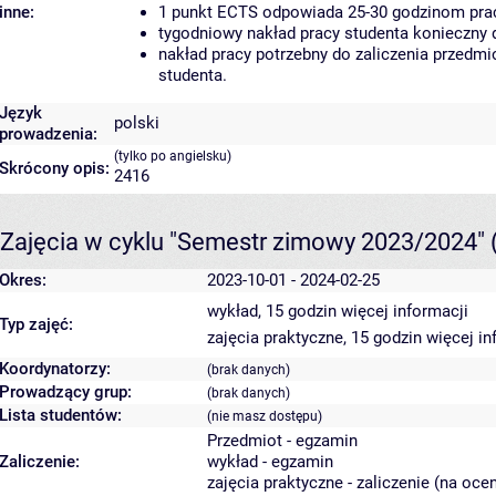
inne:
1 punkt ECTS odpowiada 25-30 godzinom pracy
tygodniowy nakład pracy studenta konieczny 
nakład pracy potrzebny do zaliczenia przedm
studenta.
Język
polski
prowadzenia:
(tylko po angielsku)
Skrócony opis:
2416
Zajęcia w cyklu "Semestr zimowy 2023/2024"
Okres:
2023-10-01 - 2024-02-25
wykład, 15 godzin
więcej informacji
Typ zajęć:
zajęcia praktyczne, 15 godzin
więcej in
Koordynatorzy:
(brak danych)
Prowadzący grup:
(brak danych)
Lista studentów:
(nie masz dostępu)
Przedmiot - egzamin
Zaliczenie:
wykład - egzamin
zajęcia praktyczne - zaliczenie (na oce