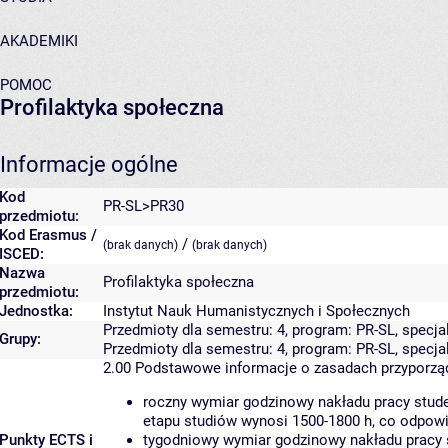
AKADEMIKI
POMOC
Profilaktyka społeczna
Informacje ogólne
Kod
PR-SL>PR30
przedmiotu:
Kod Erasmus /
/
(brak danych)
(brak danych)
ISCED:
Nazwa
Profilaktyka społeczna
przedmiotu:
Jednostka:
Instytut Nauk Humanistycznych i Społecznych
Przedmioty dla semestru: 4, program: PR-SL, specja
Grupy:
Przedmioty dla semestru: 4, program: PR-SL, specj
2.00
Podstawowe informacje o zasadach przyporz
roczny wymiar godzinowy nakładu pracy stude
etapu studiów wynosi 1500-1800 h, co odpow
Punkty ECTS i
tygodniowy wymiar godzinowy nakładu pracy 