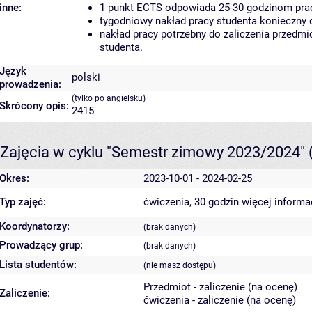
inne:
1 punkt ECTS odpowiada 25-30 godzinom pracy
tygodniowy nakład pracy studenta konieczny 
nakład pracy potrzebny do zaliczenia przedm
studenta.
Język
polski
prowadzenia:
(tylko po angielsku)
Skrócony opis:
2415
Zajęcia w cyklu "Semestr zimowy 2023/2024"
Okres:
2023-10-01 - 2024-02-25
Typ zajęć:
ćwiczenia, 30 godzin
więcej informa
Koordynatorzy:
(brak danych)
Prowadzący grup:
(brak danych)
Lista studentów:
(nie masz dostępu)
Przedmiot - zaliczenie (na ocenę)
Zaliczenie:
ćwiczenia - zaliczenie (na ocenę)