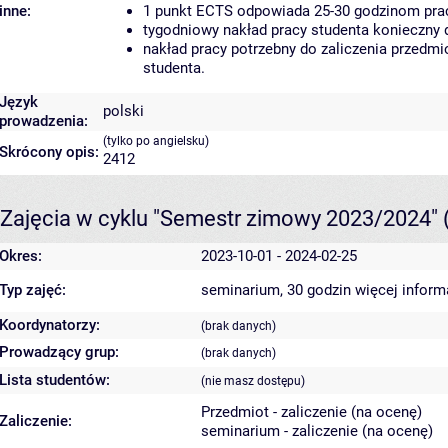
inne:
1 punkt ECTS odpowiada 25-30 godzinom pracy
tygodniowy nakład pracy studenta konieczny 
nakład pracy potrzebny do zaliczenia przedm
studenta.
Język
polski
prowadzenia:
(tylko po angielsku)
Skrócony opis:
2412
Zajęcia w cyklu "Semestr zimowy 2023/2024"
Okres:
2023-10-01 - 2024-02-25
Typ zajęć:
seminarium, 30 godzin
więcej inform
Koordynatorzy:
(brak danych)
Prowadzący grup:
(brak danych)
Lista studentów:
(nie masz dostępu)
Przedmiot - zaliczenie (na ocenę)
Zaliczenie:
seminarium - zaliczenie (na ocenę)