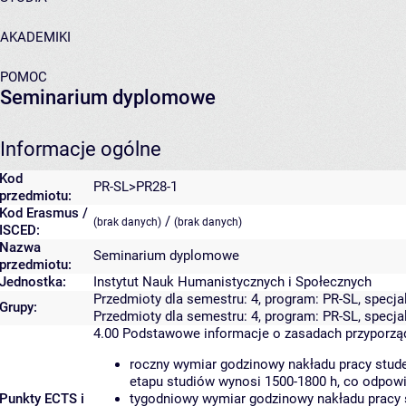
AKADEMIKI
POMOC
Seminarium dyplomowe
Informacje ogólne
Kod
PR-SL>PR28-1
przedmiotu:
Kod Erasmus /
/
(brak danych)
(brak danych)
ISCED:
Nazwa
Seminarium dyplomowe
przedmiotu:
Jednostka:
Instytut Nauk Humanistycznych i Społecznych
Przedmioty dla semestru: 4, program: PR-SL, specja
Grupy:
Przedmioty dla semestru: 4, program: PR-SL, specj
4.00
Podstawowe informacje o zasadach przyporz
roczny wymiar godzinowy nakładu pracy stude
etapu studiów wynosi 1500-1800 h, co odpow
Punkty ECTS i
tygodniowy wymiar godzinowy nakładu pracy 