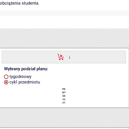
obciążenia studenta.
Wybrany podział planu:
tygodniowy
cykl przedmiotu
PN
WT
ŚR
CZ
PT