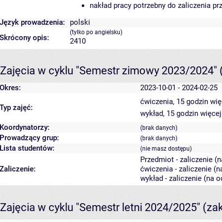
nakład pracy potrzebny do zaliczenia p
Język prowadzenia:
polski
(tylko po angielsku)
Skrócony opis:
2410
Zajęcia w cyklu "Semestr zimowy 2023/2024"
Okres:
2023-10-01 - 2024-02-25
ćwiczenia, 15 godzin
wię
Typ zajęć:
wykład, 15 godzin
więcej
Koordynatorzy:
(brak danych)
Prowadzący grup:
(brak danych)
Lista studentów:
(nie masz dostępu)
Przedmiot - zaliczenie (
Zaliczenie:
ćwiczenia - zaliczenie (
wykład - zaliczenie (na 
Zajęcia w cyklu "Semestr letni 2024/2025"
(za