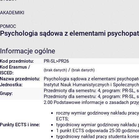
AKADEMIKI
POMOC
Psychologia sądowa z elementami psychopat
Informacje ogólne
Kod przedmiotu:
PR-SL>PR26
Kod Erasmus /
/
(brak danych)
(brak danych)
ISCED:
Nazwa przedmiotu:
Psychologia sądowa z elementami psychopato
Jednostka:
Instytut Nauk Humanistycznych i Społecznych
Przedmioty dla semestru: 4, program: PR-SL, 
Grupy:
Przedmioty dla semestru: 4, program: PR-SL, 
2.00
Podstawowe informacje o zasadach prz
roczny wymiar godzinowy nakładu pracy
ECTS;
Punkty ECTS i inne:
tygodniowy wymiar godzinowy nakładu p
1 punkt ECTS odpowiada 25-30 godzinom
tygodniowy nakład pracy studenta konie