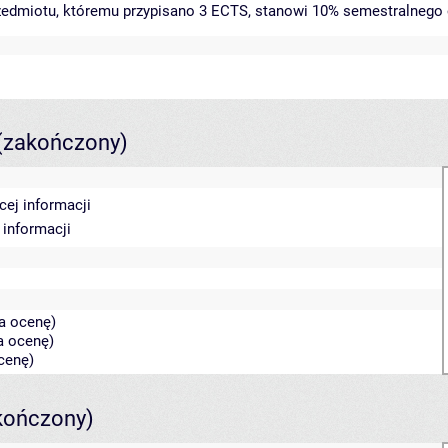
rzedmiotu, któremu przypisano 3 ECTS, stanowi 10% semestralnego 
(zakończony)
cej informacji
 informacji
na ocenę)
na ocenę)
ocenę)
kończony)