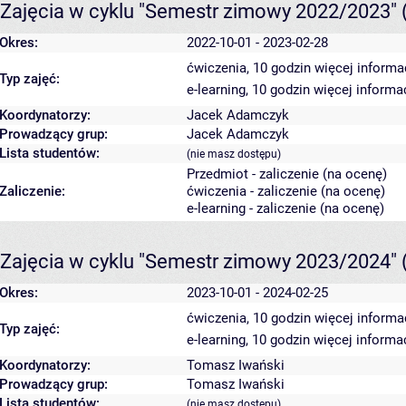
Zajęcia w cyklu "Semestr zimowy 2022/2023"
Okres:
2022-10-01 - 2023-02-28
ćwiczenia, 10 godzin
więcej informa
Typ zajęć:
e-learning, 10 godzin
więcej informac
Koordynatorzy:
Jacek Adamczyk
Prowadzący grup:
Jacek Adamczyk
Lista studentów:
(nie masz dostępu)
Przedmiot - zaliczenie (na ocenę)
Zaliczenie:
ćwiczenia - zaliczenie (na ocenę)
e-learning - zaliczenie (na ocenę)
Zajęcia w cyklu "Semestr zimowy 2023/2024"
Okres:
2023-10-01 - 2024-02-25
ćwiczenia, 10 godzin
więcej informa
Typ zajęć:
e-learning, 10 godzin
więcej informac
Koordynatorzy:
Tomasz Iwański
Prowadzący grup:
Tomasz Iwański
Lista studentów:
(nie masz dostępu)