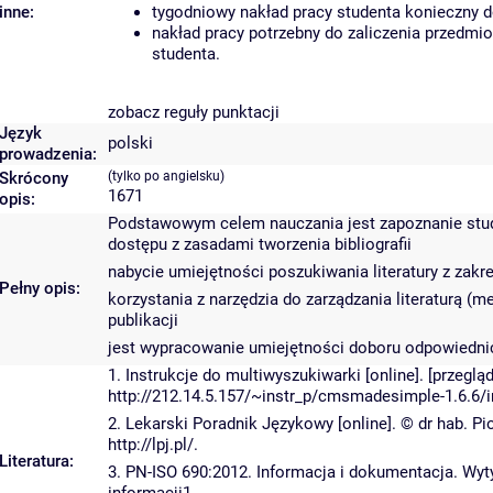
inne:
tygodniowy nakład pracy studenta konieczny d
nakład pracy potrzebny do zaliczenia przedmi
studenta.
zobacz reguły punktacji
Język
polski
prowadzenia:
Skrócony
(tylko po angielsku)
1671
opis:
Podstawowym celem nauczania jest zapoznanie stude
dostępu z zasadami tworzenia bibliografii
nabycie umiejętności poszukiwania literatury z zak
Pełny opis:
korzystania z narzędzia do zarządzania literaturą (m
publikacji
jest wypracowanie umiejętności doboru odpowiednic
1. Instrukcje do multiwyszukiwarki [online]. [przegl
http://212.14.5.157/~instr_p/cmsmadesimple-1.6.6
2. Lekarski Poradnik Językowy [online]. © dr hab. P
http://lpj.pl/.
Literatura:
3. PN-ISO 690:2012. Informacja i dokumentacja. Wyt