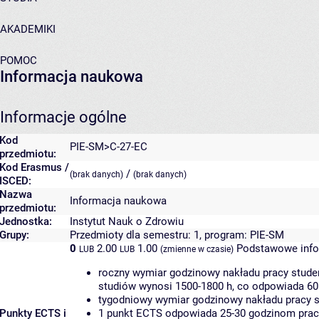
AKADEMIKI
POMOC
Informacja naukowa
Informacje ogólne
Kod
PIE-SM>C-27-EC
przedmiotu:
Kod Erasmus /
/
(brak danych)
(brak danych)
ISCED:
Nazwa
Informacja naukowa
przedmiotu:
Jednostka:
Instytut Nauk o Zdrowiu
Grupy:
Przedmioty dla semestru: 1, program: PIE-SM
0
2.00
1.00
Podstawowe info
LUB
LUB
(zmienne w czasie)
roczny wymiar godzinowy nakładu pracy studen
studiów wynosi 1500-1800 h, co odpowiada 60
tygodniowy wymiar godzinowy nakładu pracy s
Punkty ECTS i
1 punkt ECTS odpowiada 25-30 godzinom pracy 