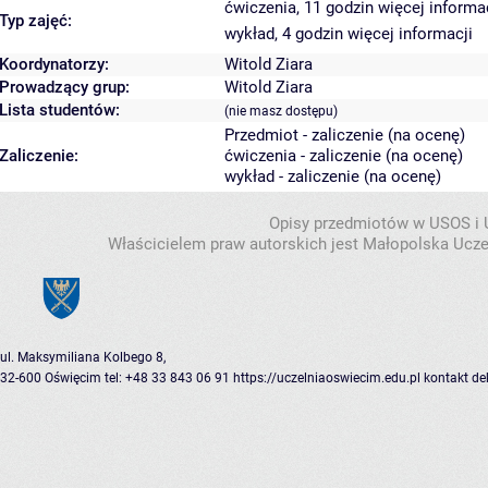
ćwiczenia, 11 godzin
więcej informa
Typ zajęć:
wykład, 4 godzin
więcej informacji
Koordynatorzy:
Witold Ziara
Prowadzący grup:
Witold Ziara
Lista studentów:
(nie masz dostępu)
Przedmiot - zaliczenie (na ocenę)
Zaliczenie:
ćwiczenia - zaliczenie (na ocenę)
wykład - zaliczenie (na ocenę)
Opisy przedmiotów w USOS i
Właścicielem praw autorskich jest Małopolska Ucze
ul. Maksymiliana Kolbego 8,
32-600 Oświęcim
tel: +48 33 843 06 91
https://uczelniaoswiecim.edu.pl
kontakt
de