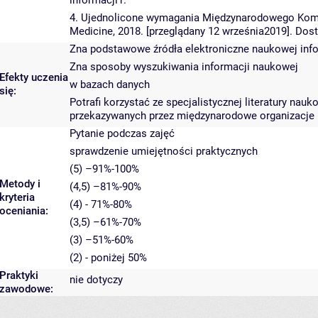
informacji1.
4. Ujednolicone wymagania Międzynarodowego Komi
Medicine, 2018. [przeglądany 12 września2019]. Dos
Zna podstawowe źródła elektroniczne naukowej inf
Zna sposoby wyszukiwania informacji naukowej
Efekty uczenia
w bazach danych
się:
Potrafi korzystać ze specjalistycznej literatury nau
przekazywanych przez międzynarodowe organizacje i 
Pytanie podczas zajęć
sprawdzenie umiejętności praktycznych
(5) –91%-100%
Metody i
(4,5) –81%-90%
kryteria
(4) - 71%-80%
oceniania:
(3,5) –61%-70%
(3) –51%-60%
(2) - poniżej 50%
Praktyki
nie dotyczy
zawodowe: