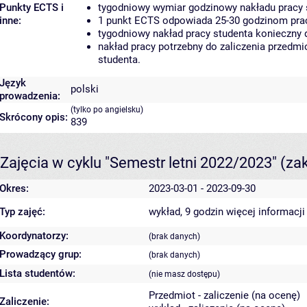
Punkty ECTS i
tygodniowy wymiar godzinowy nakładu pracy 
inne:
1 punkt ECTS odpowiada 25-30 godzinom pracy
tygodniowy nakład pracy studenta konieczny 
nakład pracy potrzebny do zaliczenia przedm
studenta.
Język
polski
prowadzenia:
(tylko po angielsku)
Skrócony opis:
839
Zajęcia w cyklu "Semestr letni 2022/2023"
(za
Okres:
2023-03-01 - 2023-09-30
Typ zajęć:
wykład, 9 godzin
więcej informacji
Koordynatorzy:
(brak danych)
Prowadzący grup:
(brak danych)
Lista studentów:
(nie masz dostępu)
Przedmiot - zaliczenie (na ocenę)
Zaliczenie: