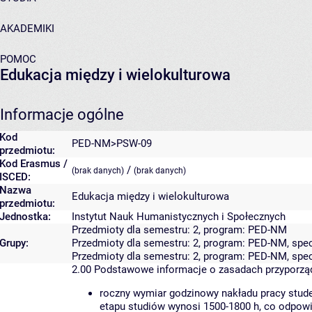
AKADEMIKI
POMOC
Edukacja między i wielokulturowa
Informacje ogólne
Kod
PED-NM>PSW-09
przedmiotu:
Kod Erasmus /
/
(brak danych)
(brak danych)
ISCED:
Nazwa
Edukacja między i wielokulturowa
przedmiotu:
Jednostka:
Instytut Nauk Humanistycznych i Społecznych
Przedmioty dla semestru: 2, program: PED-NM
Grupy:
Przedmioty dla semestru: 2, program: PED-NM, sp
Przedmioty dla semestru: 2, program: PED-NM, sp
2.00
Podstawowe informacje o zasadach przyporz
roczny wymiar godzinowy nakładu pracy stude
etapu studiów wynosi 1500-1800 h, co odpow