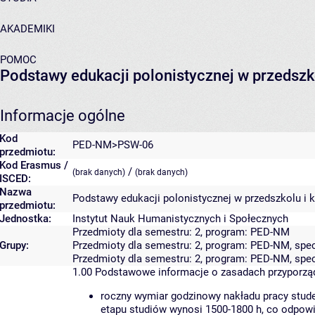
AKADEMIKI
POMOC
Podstawy edukacji polonistycznej w przedszk
Informacje ogólne
Kod
PED-NM>PSW-06
przedmiotu:
Kod Erasmus /
/
(brak danych)
(brak danych)
ISCED:
Nazwa
Podstawy edukacji polonistycznej w przedszkolu i
przedmiotu:
Jednostka:
Instytut Nauk Humanistycznych i Społecznych
Przedmioty dla semestru: 2, program: PED-NM
Grupy:
Przedmioty dla semestru: 2, program: PED-NM, sp
Przedmioty dla semestru: 2, program: PED-NM, sp
1.00
Podstawowe informacje o zasadach przyporz
roczny wymiar godzinowy nakładu pracy stude
etapu studiów wynosi 1500-1800 h, co odpow