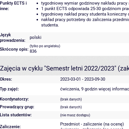
Punkty ECTS i
tygodniowy wymiar godzinowy nakładu pracy 
inne:
1 punkt ECTS odpowiada 25-30 godzinom pracy
tygodniowy nakład pracy studenta konieczny 
nakład pracy potrzebny do zaliczenia przedm
studenta.
Język
polski
prowadzenia:
(tylko po angielsku)
Skrócony opis:
836
Zajęcia w cyklu "Semestr letni 2022/2023"
(za
Okres:
2023-03-01 - 2023-09-30
Typ zajęć:
ćwiczenia, 9 godzin
więcej informac
Koordynatorzy:
(brak danych)
Prowadzący grup:
(brak danych)
Lista studentów:
(nie masz dostępu)
Przedmiot - zaliczenie (na ocenę)
Zaliczenie: