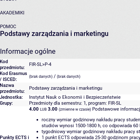
AKADEMIKI
POMOC
Podstawy zarządzania i marketingu
Informacje ogólne
Kod
FIR-SL>P-4
przedmiotu:
Kod Erasmus
/
(brak danych)
(brak danych)
/ ISCED:
Nazwa
Podstawy zarządzania i marketingu
przedmiotu:
Jednostka:
Instytut Nauk o Ekonomii i Bezpieczeństwie
Grupy:
Przedmioty dla semestru: 1, program: FIR-SL
4.00
3.00
Podstawowe informacj
LUB
(zmienne w czasie)
roczny wymiar godzinowy nakładu pracy studen
studiów wynosi 1500-1800 h, co odpowiada 60
tygodniowy wymiar godzinowy nakładu pracy st
Punkty ECTS i
1 punkt ECTS odpowiada 25-30 godzinom pracy 