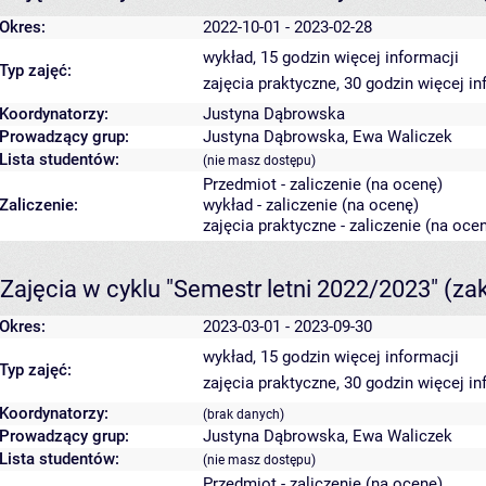
Okres:
2022-10-01 - 2023-02-28
wykład, 15 godzin
więcej informacji
Typ zajęć:
zajęcia praktyczne, 30 godzin
więcej in
Koordynatorzy:
Justyna Dąbrowska
Prowadzący grup:
Justyna Dąbrowska
,
Ewa Waliczek
Lista studentów:
(nie masz dostępu)
Przedmiot - zaliczenie (na ocenę)
Zaliczenie:
wykład - zaliczenie (na ocenę)
zajęcia praktyczne - zaliczenie (na oce
Zajęcia w cyklu "Semestr letni 2022/2023"
(za
Okres:
2023-03-01 - 2023-09-30
wykład, 15 godzin
więcej informacji
Typ zajęć:
zajęcia praktyczne, 30 godzin
więcej in
Koordynatorzy:
(brak danych)
Prowadzący grup:
Justyna Dąbrowska
,
Ewa Waliczek
Lista studentów:
(nie masz dostępu)
Przedmiot - zaliczenie (na ocenę)