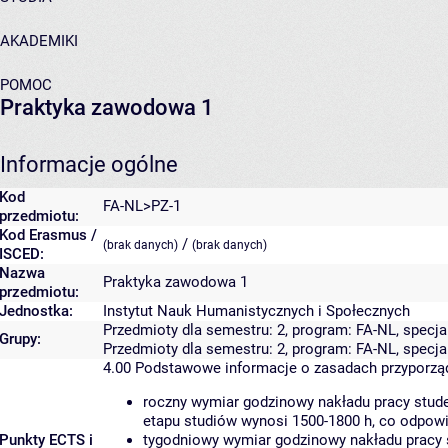
AKADEMIKI
POMOC
Praktyka zawodowa 1
Informacje ogólne
Kod
FA-NL>PZ-1
przedmiotu:
Kod Erasmus /
/
(brak danych)
(brak danych)
ISCED:
Nazwa
Praktyka zawodowa 1
przedmiotu:
Jednostka:
Instytut Nauk Humanistycznych i Społecznych
Przedmioty dla semestru: 2, program: FA-NL, specja
Grupy:
Przedmioty dla semestru: 2, program: FA-NL, specj
4.00
Podstawowe informacje o zasadach przyporz
roczny wymiar godzinowy nakładu pracy stude
etapu studiów wynosi 1500-1800 h, co odpow
Punkty ECTS i
tygodniowy wymiar godzinowy nakładu pracy 