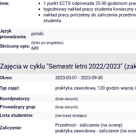
inne:
1 punkt ECTS odpowiada 25-30 godzinom pracy
tygodniowy nakład pracy studenta konieczny 
nakład pracy potrzebny do zaliczenia przedm
studenta.
Język
polski
prowadzenia:
(tylko po angielsku)
Skrócony opis:
689
Zajęcia w cyklu "Semestr letni 2022/2023"
(za
Okres:
2023-03-01 - 2023-09-30
Typ zajęć:
praktyka zawodowa, 120 godzin
więcej 
Koordynatorzy:
(brak danych)
Prowadzący grup:
(brak danych)
Lista studentów:
(nie masz dostępu)
Przedmiot - zaliczenie (na ocenę)
Zaliczenie:
praktyka zawodowa - zaliczenie (na oce