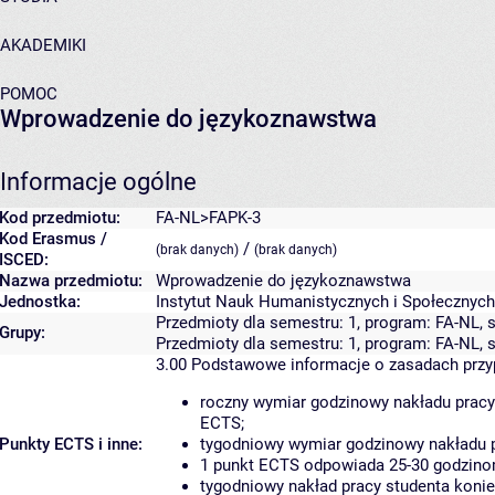
AKADEMIKI
POMOC
Wprowadzenie do językoznawstwa
Informacje ogólne
Kod przedmiotu:
FA-NL>FAPK-3
Kod Erasmus /
/
(brak danych)
(brak danych)
ISCED:
Nazwa przedmiotu:
Wprowadzenie do językoznawstwa
Jednostka:
Instytut Nauk Humanistycznych i Społecznych
Przedmioty dla semestru: 1, program: FA-NL, 
Grupy:
Przedmioty dla semestru: 1, program: FA-NL, 
3.00
Podstawowe informacje o zasadach prz
roczny wymiar godzinowy nakładu pracy
ECTS;
Punkty ECTS i inne:
tygodniowy wymiar godzinowy nakładu p
1 punkt ECTS odpowiada 25-30 godzinom
tygodniowy nakład pracy studenta konie