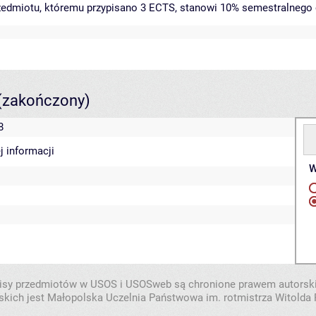
rzedmiotu, któremu przypisano 3 ECTS, stanowi 10% semestralnego 
(zakończony)
8
j informacji
W
isy przedmiotów w USOS i USOSweb są chronione prawem autorsk
skich jest Małopolska Uczelnia Państwowa im. rotmistrza Witolda 