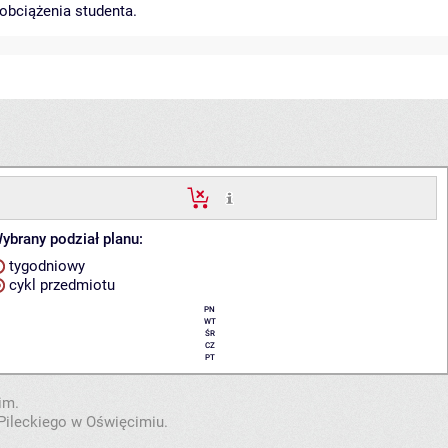
obciążenia studenta.
ybrany podział planu:
tygodniowy
cykl przedmiotu
PN
WT
ŚR
CZ
PT
im.
Pileckiego w Oświęcimiu.