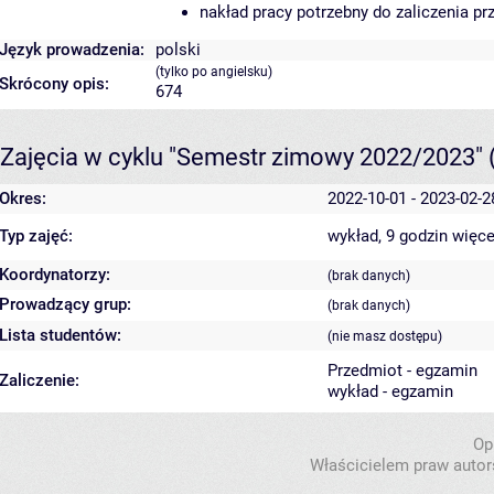
nakład pracy potrzebny do zaliczenia p
Język prowadzenia:
polski
(tylko po angielsku)
Skrócony opis:
674
Zajęcia w cyklu "Semestr zimowy 2022/2023"
Okres:
2022-10-01 - 2023-02-2
Typ zajęć:
wykład, 9 godzin
więce
Koordynatorzy:
(brak danych)
Prowadzący grup:
(brak danych)
Lista studentów:
(nie masz dostępu)
Przedmiot - egzamin
Zaliczenie:
wykład - egzamin
Op
Właścicielem praw autor