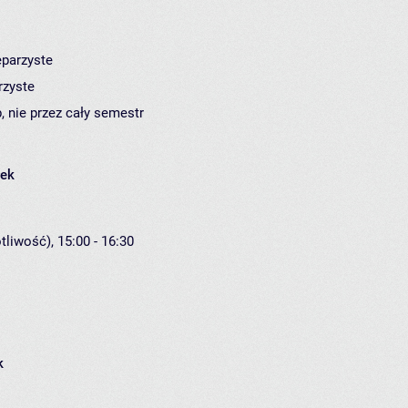
eparzyste
rzyste
, nie przez cały semestr
łek
liwość), 15:00 - 16:30
k