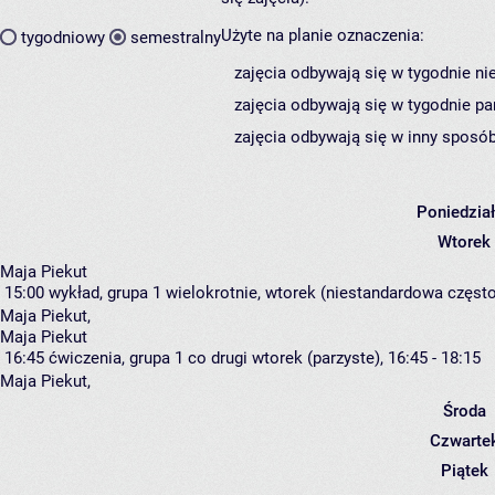
Użyte na planie oznaczenia:
tygodniowy
semestralny
zajęcia odbywają się w tygodnie ni
zajęcia odbywają się w tygodnie pa
zajęcia odbywają się w inny sposób
Poniedzia
Wtorek
Maja Piekut
15:00
wykład, grupa 1
wielokrotnie, wtorek (niestandardowa częstot
Maja Piekut
,
Maja Piekut
16:45
ćwiczenia, grupa 1
co drugi wtorek (parzyste), 16:45 - 18:15
Maja Piekut
,
Środa
Czwarte
Piątek