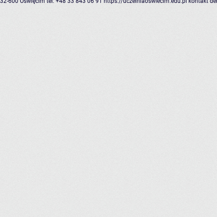
32-600 Oświęcim
tel: +48 33 843 06 91
https://uczelniaoswiecim.edu.pl
kontakt
de