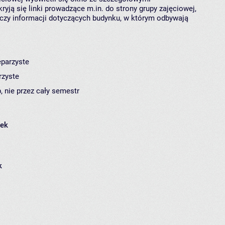
ryją się linki prowadzące m.in. do strony grupy zajęciowej,
czy informacji dotyczących budynku, w którym odbywają
eparzyste
rzyste
, nie przez cały semestr
łek
k