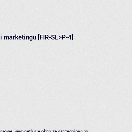
i marketingu [FIR-SL>P-4]
jęciowej wyświetli się okno ze szczegółowymi