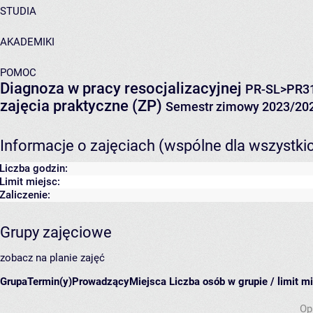
STUDIA
AKADEMIKI
POMOC
Diagnoza w pracy resocjalizacyjnej
PR-SL>PR3
zajęcia praktyczne (ZP)
Semestr zimowy 2023/20
Informacje o zajęciach (wspólne dla wszystki
Liczba godzin:
Limit miejsc:
Zaliczenie:
Grupy zajęciowe
zobacz na planie zajęć
Grupa
Termin(y)
Prowadzący
Miejsca
Liczba osób w grupie / limit m
Op