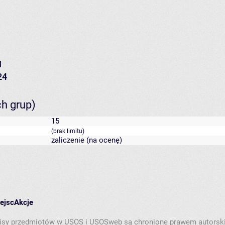
1
24
ch grup)
15
(brak limitu)
zaliczenie (na ocenę)
iejsc
Akcje
isy przedmiotów w USOS i USOSweb są chronione prawem autorsk