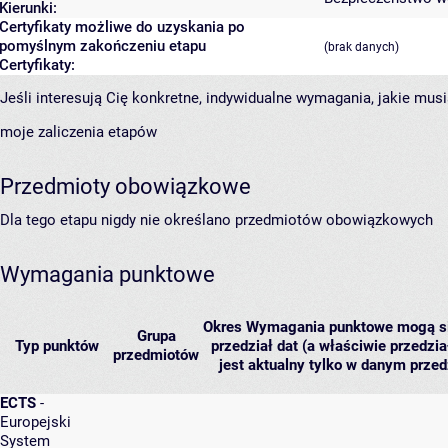
Kierunki:
Certyfikaty możliwe do uzyskania po
pomyślnym zakończeniu etapu
(brak danych)
Certyfikaty:
Jeśli interesują Cię konkretne, indywidualne wymagania, jakie musi
moje zaliczenia etapów
Przedmioty obowiązkowe
Dla tego etapu nigdy nie określano przedmiotów obowiązkowych
Wymagania punktowe
Okres
Wymagania punktowe mogą się 
Grupa
Typ punktów
przedział dat (a właściwie przedzia
przedmiotów
jest aktualny tylko w danym przed
ECTS
-
Europejski
System