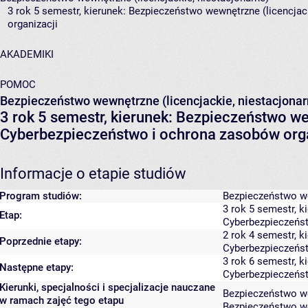
3 rok 5 semestr, kierunek: Bezpieczeństwo wewnętrzne (licencja
organizacji
AKADEMIKI
POMOC
Bezpieczeństwo wewnętrzne (licencjackie, niestacjonar
3 rok 5 semestr, kierunek: Bezpieczeństwo we
Cyberbezpieczeństwo i ochrona zasobów orga
Informacje o etapie studiów
Program studiów:
Bezpieczeństwo we
3 rok 5 semestr, k
Etap:
Cyberbezpieczeńst
2 rok 4 semestr, k
Poprzednie etapy:
Cyberbezpieczeńst
3 rok 6 semestr, k
Następne etapy:
Cyberbezpieczeńst
Kierunki, specjalności i specjalizacje nauczane
Bezpieczeństwo w
w ramach zajęć tego etapu
Bezpieczeństwo w