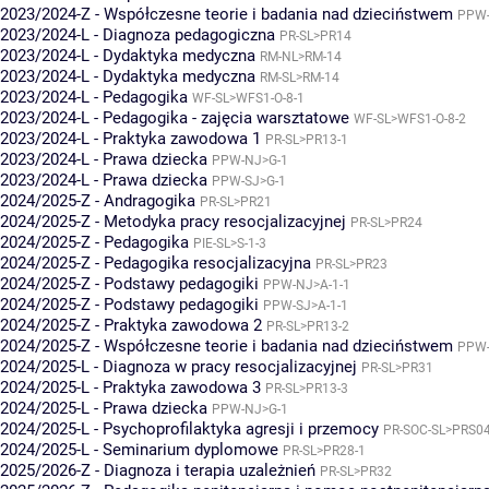
2023/2024-Z - Współczesne teorie i badania nad dzieciństwem
PPW-
2023/2024-L - Diagnoza pedagogiczna
PR-SL>PR14
2023/2024-L - Dydaktyka medyczna
RM-NL>RM-14
2023/2024-L - Dydaktyka medyczna
RM-SL>RM-14
2023/2024-L - Pedagogika
WF-SL>WFS1-O-8-1
2023/2024-L - Pedagogika - zajęcia warsztatowe
WF-SL>WFS1-O-8-2
2023/2024-L - Praktyka zawodowa 1
PR-SL>PR13-1
2023/2024-L - Prawa dziecka
PPW-NJ>G-1
2023/2024-L - Prawa dziecka
PPW-SJ>G-1
2024/2025-Z - Andragogika
PR-SL>PR21
2024/2025-Z - Metodyka pracy resocjalizacyjnej
PR-SL>PR24
2024/2025-Z - Pedagogika
PIE-SL>S-1-3
2024/2025-Z - Pedagogika resocjalizacyjna
PR-SL>PR23
2024/2025-Z - Podstawy pedagogiki
PPW-NJ>A-1-1
2024/2025-Z - Podstawy pedagogiki
PPW-SJ>A-1-1
2024/2025-Z - Praktyka zawodowa 2
PR-SL>PR13-2
2024/2025-Z - Współczesne teorie i badania nad dzieciństwem
PPW-
2024/2025-L - Diagnoza w pracy resocjalizacyjnej
PR-SL>PR31
2024/2025-L - Praktyka zawodowa 3
PR-SL>PR13-3
2024/2025-L - Prawa dziecka
PPW-NJ>G-1
2024/2025-L - Psychoprofilaktyka agresji i przemocy
PR-SOC-SL>PRS0
2024/2025-L - Seminarium dyplomowe
PR-SL>PR28-1
2025/2026-Z - Diagnoza i terapia uzależnień
PR-SL>PR32