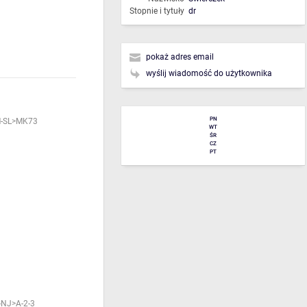
Stopnie i tytuły
dr
pokaż adres email
wyślij wiadomość do użytkownika
PN
-SL>MK73
WT
ŚR
CZ
PT
NJ>A-2-3