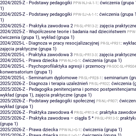
2024/2025-Z - Podstawy pedagogiki
:
ćwiczenia (grupa 
PPW-NJ>A-1-1
1)
2024/2025-Z - Podstawy pedagogiki
:
ćwiczenia (grupa 
PPW-SJ>A-1-1
1)
2024/2025-Z - Praktyka zawodowa 2
:
zajęcia praktyczne
PR-SL>PR13-2
2024/2025-Z - Współczesne teorie i badania nad dzieciństwem
PPW-
ćwiczenia (grupa 1)
,
wykład (grupa 1)
2024/2025-L - Diagnoza w pracy resocjalizacyjnej
:
wykład
PR-SL>PR31
zajęcia praktyczne (grupa 1)
2024/2025-L - Praktyka zawodowa 3
:
zajęcia praktyczne
PR-SL>PR13-3
2024/2025-L - Prawa dziecka
:
ćwiczenia (grupa 1)
PPW-NJ>G-1
2024/2025-L - Psychoprofilaktyka agresji i przemocy
PR-SOC-SL>PRS0
konwersatorium (grupa 1)
2024/2025-L - Seminarium dyplomowe
:
seminarium (gr
PR-SL>PR28-1
2025/2026-Z - Diagnoza i terapia uzależnień
:
ćwiczenia (
PR-SL>PR32
2025/2026-Z - Pedagogika penitencjarna i pomoc postpenitencjarn
wykład (grupa 1)
,
zajęcia praktyczne (grupa 1)
2025/2026-Z - Podstawy pedagogiki społecznej
:
ćwiczeni
PR-NL>PR07
wykład (grupa 1)
2025/2026-Z - Praktyka zawodowa 4
:
praktyka zawodow
PR-SL>PR13-4
2025/2026-Z - Praktyka zawodowa – ciągła 5 *
:
prakty
PR-SL>PR13-5
(grupa 1)
2025/2026-Z - Prawa dziecka
:
ćwiczenia (grupa 1)
PPW-NJ>G-1
2025/2026-Z - Prawa dziecka
:
ćwiczenia (grupa 1)
PPW-SJ>G-1