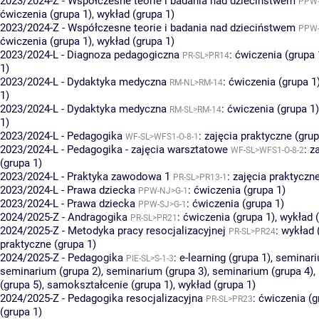
2023/2024-Z - Współczesne teorie i badania nad dzieciństwem
PPW-
ćwiczenia (grupa 1)
,
wykład (grupa 1)
2023/2024-Z - Współczesne teorie i badania nad dzieciństwem
PPW-
ćwiczenia (grupa 1)
,
wykład (grupa 1)
2023/2024-L - Diagnoza pedagogiczna
:
ćwiczenia (grupa 
PR-SL>PR14
1)
2023/2024-L - Dydaktyka medyczna
:
ćwiczenia (grupa 1
RM-NL>RM-14
1)
2023/2024-L - Dydaktyka medyczna
:
ćwiczenia (grupa 1)
RM-SL>RM-14
1)
2023/2024-L - Pedagogika
:
zajęcia praktyczne (grup
WF-SL>WFS1-O-8-1
2023/2024-L - Pedagogika - zajęcia warsztatowe
:
z
WF-SL>WFS1-O-8-2
(grupa 1)
2023/2024-L - Praktyka zawodowa 1
:
zajęcia praktyczne
PR-SL>PR13-1
2023/2024-L - Prawa dziecka
:
ćwiczenia (grupa 1)
PPW-NJ>G-1
2023/2024-L - Prawa dziecka
:
ćwiczenia (grupa 1)
PPW-SJ>G-1
2024/2025-Z - Andragogika
:
ćwiczenia (grupa 1)
,
wykład (
PR-SL>PR21
2024/2025-Z - Metodyka pracy resocjalizacyjnej
:
wykład 
PR-SL>PR24
praktyczne (grupa 1)
2024/2025-Z - Pedagogika
:
e-learning (grupa 1)
,
seminari
PIE-SL>S-1-3
seminarium (grupa 2)
,
seminarium (grupa 3)
,
seminarium (grupa 4)
,
(grupa 5)
,
samokształcenie (grupa 1)
,
wykład (grupa 1)
2024/2025-Z - Pedagogika resocjalizacyjna
:
ćwiczenia (g
PR-SL>PR23
(grupa 1)