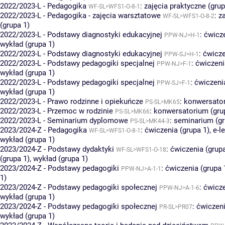
2022/2023-L - Pedagogika
:
zajęcia praktyczne (grup
WF-SL>WFS1-O-8-1
2022/2023-L - Pedagogika - zajęcia warsztatowe
:
z
WF-SL>WFS1-O-8-2
(grupa 1)
2022/2023-L - Podstawy diagnostyki edukacyjnej
:
ćwicze
PPW-NJ>H-1
wykład (grupa 1)
2022/2023-L - Podstawy diagnostyki edukacyjnej
:
ćwicze
PPW-SJ>H-1
2022/2023-L - Podstawy pedagogiki specjalnej
:
ćwiczeni
PPW-NJ>F-1
wykład (grupa 1)
2022/2023-L - Podstawy pedagogiki specjalnej
:
ćwiczeni
PPW-SJ>F-1
wykład (grupa 1)
2022/2023-L - Prawo rodzinne i opiekuńcze
:
konwersator
PS-SL>MK65
2022/2023-L - Przemoc w rodzinie
:
konwersatorium (gru
PS-SL>MK66
2022/2023-L - Seminarium dyplomowe
:
seminarium (gr
PS-SL>MK44-3
2023/2024-Z - Pedagogika
:
ćwiczenia (grupa 1)
,
e-l
WF-SL>WFS1-O-8-1
wykład (grupa 1)
2023/2024-Z - Podstawy dydaktyki
:
ćwiczenia (grupa
WF-SL>WFS1-O-18
(grupa 1)
,
wykład (grupa 1)
2023/2024-Z - Podstawy pedagogiki
:
ćwiczenia (grupa 
PPW-NJ>A-1-1
1)
2023/2024-Z - Podstawy pedagogiki społecznej
:
ćwicze
PPW-NJ>A-1-6
wykład (grupa 1)
2023/2024-Z - Podstawy pedagogiki społecznej
:
ćwiczeni
PR-SL>PR07
wykład (grupa 1)