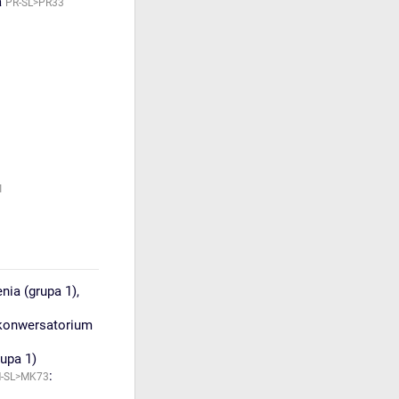
a
PR-SL>PR33
1
nia (grupa 1)
,
konwersatorium
upa 1)
:
-SL>MK73