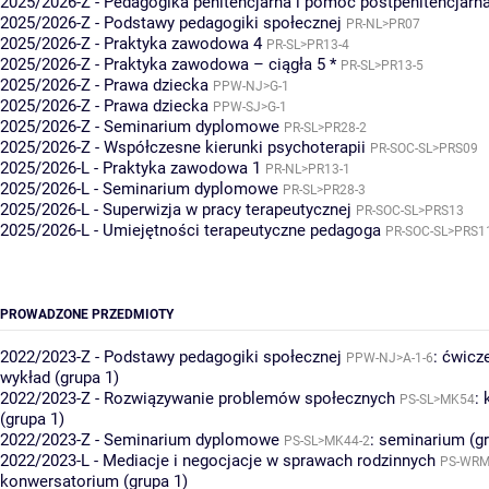
2025/2026-Z - Pedagogika penitencjarna i pomoc postpenitencjarn
2025/2026-Z - Podstawy pedagogiki społecznej
PR-NL>PR07
2025/2026-Z - Praktyka zawodowa 4
PR-SL>PR13-4
2025/2026-Z - Praktyka zawodowa – ciągła 5 *
PR-SL>PR13-5
2025/2026-Z - Prawa dziecka
PPW-NJ>G-1
2025/2026-Z - Prawa dziecka
PPW-SJ>G-1
2025/2026-Z - Seminarium dyplomowe
PR-SL>PR28-2
2025/2026-Z - Współczesne kierunki psychoterapii
PR-SOC-SL>PRS09
2025/2026-L - Praktyka zawodowa 1
PR-NL>PR13-1
2025/2026-L - Seminarium dyplomowe
PR-SL>PR28-3
2025/2026-L - Superwizja w pracy terapeutycznej
PR-SOC-SL>PRS13
2025/2026-L - Umiejętności terapeutyczne pedagoga
PR-SOC-SL>PRS1
PROWADZONE PRZEDMIOTY
2022/2023-Z - Podstawy pedagogiki społecznej
:
ćwicze
PPW-NJ>A-1-6
wykład (grupa 1)
2022/2023-Z - Rozwiązywanie problemów społecznych
:
PS-SL>MK54
(grupa 1)
2022/2023-Z - Seminarium dyplomowe
:
seminarium (gr
PS-SL>MK44-2
2022/2023-L - Mediacje i negocjacje w sprawach rodzinnych
PS-WRM
konwersatorium (grupa 1)