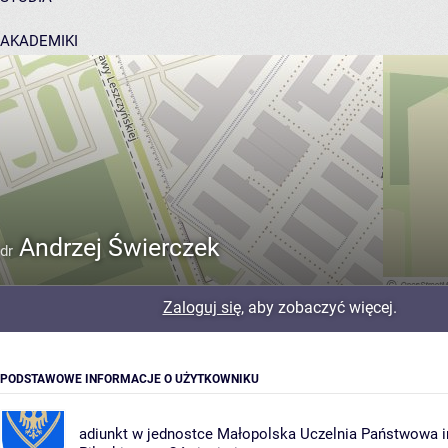
AKADEMIKI
POMOC
Andrzej Świerczek
dr
Zaloguj się
, aby zobaczyć więcej.
PODSTAWOWE INFORMACJE O UŻYTKOWNIKU
adiunkt w jednostce
Małopolska Uczelnia Państwowa im