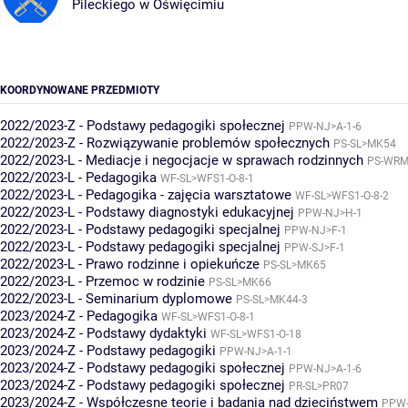
Pileckiego w Oświęcimiu
KOORDYNOWANE PRZEDMIOTY
2022/2023-Z - Podstawy pedagogiki społecznej
PPW-NJ>A-1-6
2022/2023-Z - Rozwiązywanie problemów społecznych
PS-SL>MK54
2022/2023-L - Mediacje i negocjacje w sprawach rodzinnych
PS-WRM
2022/2023-L - Pedagogika
WF-SL>WFS1-O-8-1
2022/2023-L - Pedagogika - zajęcia warsztatowe
WF-SL>WFS1-O-8-2
2022/2023-L - Podstawy diagnostyki edukacyjnej
PPW-NJ>H-1
2022/2023-L - Podstawy pedagogiki specjalnej
PPW-NJ>F-1
2022/2023-L - Podstawy pedagogiki specjalnej
PPW-SJ>F-1
2022/2023-L - Prawo rodzinne i opiekuńcze
PS-SL>MK65
2022/2023-L - Przemoc w rodzinie
PS-SL>MK66
2022/2023-L - Seminarium dyplomowe
PS-SL>MK44-3
2023/2024-Z - Pedagogika
WF-SL>WFS1-O-8-1
2023/2024-Z - Podstawy dydaktyki
WF-SL>WFS1-O-18
2023/2024-Z - Podstawy pedagogiki
PPW-NJ>A-1-1
2023/2024-Z - Podstawy pedagogiki społecznej
PPW-NJ>A-1-6
2023/2024-Z - Podstawy pedagogiki społecznej
PR-SL>PR07
2023/2024-Z - Współczesne teorie i badania nad dzieciństwem
PPW-