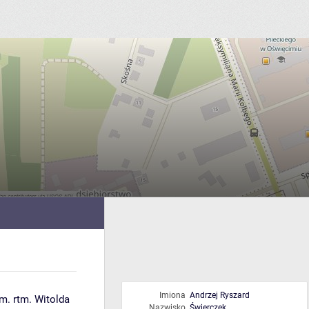
Imiona
Andrzej Ryszard
. rtm. Witolda
Nazwisko
Świerczek